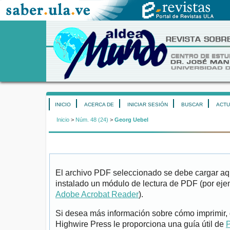
INICIO
ACERCA DE
INICIAR SESIÓN
BUSCAR
ACTU
Inicio
>
Núm. 48 (24)
>
Georg Uebel
El archivo PDF seleccionado se debe cargar aqu
instalado un módulo de lectura de PDF (por eje
Adobe Acrobat Reader
).
Si desea más información sobre cómo imprimir, 
Highwire Press le proporciona una guía útil de
P