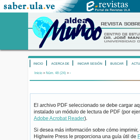
INICIO
ACERCA DE
INICIAR SESIÓN
BUSCAR
ACTU
Inicio
>
Núm. 48 (24)
>
-
El archivo PDF seleccionado se debe cargar aqu
instalado un módulo de lectura de PDF (por eje
Adobe Acrobat Reader
).
Si desea más información sobre cómo imprimir, 
Highwire Press le proporciona una guía útil de
P