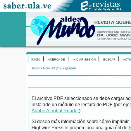
INICIO
ACERCA DE
INICIAR SESIÓN
BUSCAR
ACTU
Inicio
>
Núm. 49 (25)
>
Quitral
El archivo PDF seleccionado se debe cargar aqu
instalado un módulo de lectura de PDF (por eje
Adobe Acrobat Reader
).
Si desea más información sobre cómo imprimir, 
Highwire Press le proporciona una guía útil de
P