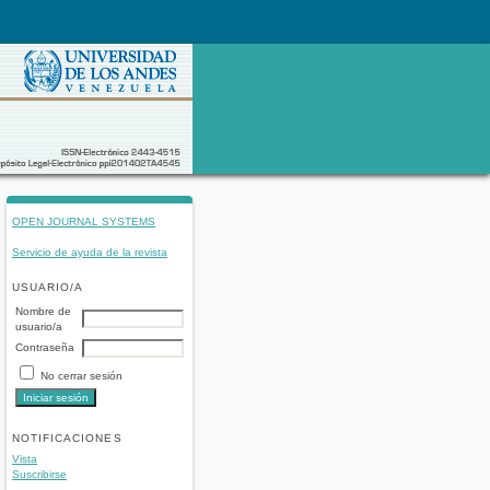
OPEN JOURNAL SYSTEMS
Servicio de ayuda de la revista
USUARIO/A
Nombre de
usuario/a
Contraseña
No cerrar sesión
NOTIFICACIONES
Vista
Suscribirse