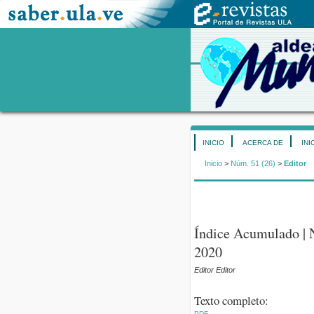
INICIO
ACERCA DE
INI
Inicio
>
Núm. 51 (26)
>
Editor
Índice Acumulado | N
2020
Editor Editor
Texto completo:
PDF