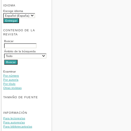
IDIOMA
Escoge idioma
CONTENIDO DE LA
REVISTA
Buscar
Ámbito de la búsqueda
Examinar
Por número
Por autor/a
Por título
Otras revistas
TAMAÑO DE FUENTE
INFORMACIÓN
Para lectores/as
Para autores/as
Para bibliotecarios/as