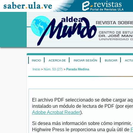
INICIO
ACERCA DE
INICIAR SESIÓN
BUSCAR
ACTU
Inicio
>
Núm. 53 (27)
>
Parada Medina
El archivo PDF seleccionado se debe cargar aqu
instalado un módulo de lectura de PDF (por eje
Adobe Acrobat Reader
).
Si desea más información sobre cómo imprimir, 
Highwire Press le proporciona una guía útil de
P