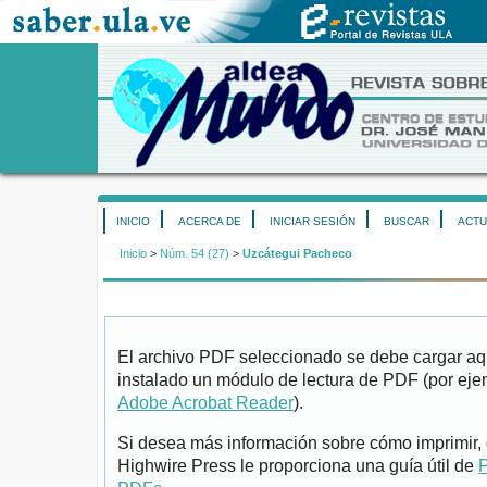
INICIO
ACERCA DE
INICIAR SESIÓN
BUSCAR
ACTU
Inicio
>
Núm. 54 (27)
>
Uzcátegui Pacheco
El archivo PDF seleccionado se debe cargar aqu
instalado un módulo de lectura de PDF (por eje
Adobe Acrobat Reader
).
Si desea más información sobre cómo imprimir, 
Highwire Press le proporciona una guía útil de
P