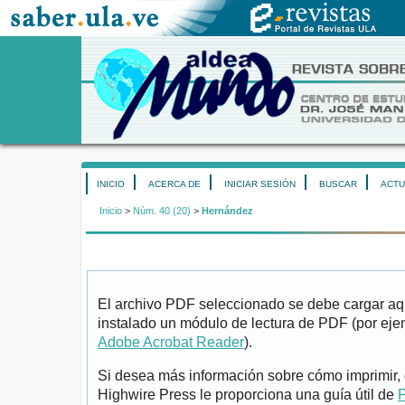
INICIO
ACERCA DE
INICIAR SESIÓN
BUSCAR
ACTU
Inicio
>
Núm. 40 (20)
>
Hernández
El archivo PDF seleccionado se debe cargar aqu
instalado un módulo de lectura de PDF (por eje
Adobe Acrobat Reader
).
Si desea más información sobre cómo imprimir, 
Highwire Press le proporciona una guía útil de
P