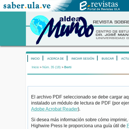
INICIO
ACERCA DE
INICIAR SESIÓN
BUSCAR
ACTU
Inicio
>
Núm. 35 (18)
>
Berti
El archivo PDF seleccionado se debe cargar aqu
instalado un módulo de lectura de PDF (por eje
Adobe Acrobat Reader
).
Si desea más información sobre cómo imprimir, 
Highwire Press le proporciona una guía útil de
P