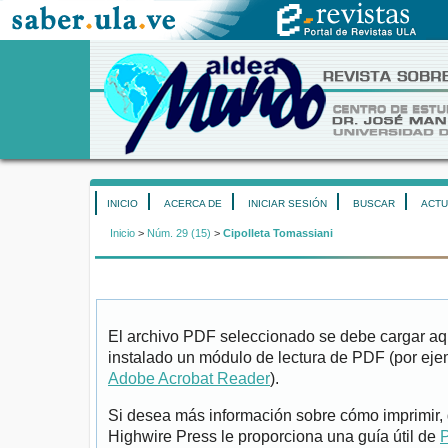
INICIO
ACERCA DE
INICIAR SESIÓN
BUSCAR
ACTU
Inicio
>
Núm. 29 (15)
>
Cipolleta Tomassiani
El archivo PDF seleccionado se debe cargar aqu
instalado un módulo de lectura de PDF (por eje
Adobe Acrobat Reader
).
Si desea más información sobre cómo imprimir, 
Highwire Press le proporciona una guía útil de
P