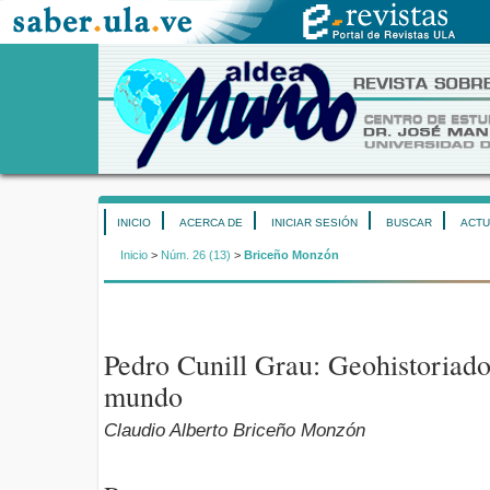
INICIO
ACERCA DE
INICIAR SESIÓN
BUSCAR
ACTU
Inicio
>
Núm. 26 (13)
>
Briceño Monzón
Pedro Cunill Grau: Geohistoriado
mundo
Claudio Alberto Briceño Monzón