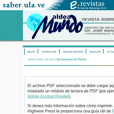
INICIO
ACERCA DE
INICIAR SESIÓN
BUSCAR
ACTU
Inicio
>
Núm. 25 (13)
>
Bustamante de Pernía
El archivo PDF seleccionado se debe cargar aqu
instalado un módulo de lectura de PDF (por eje
Adobe Acrobat Reader
).
Si desea más información sobre cómo imprimir, 
Highwire Press le proporciona una guía útil de
P