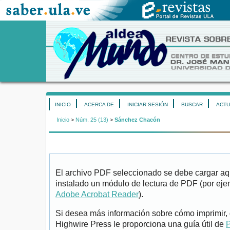
INICIO
ACERCA DE
INICIAR SESIÓN
BUSCAR
ACTU
Inicio
>
Núm. 25 (13)
>
Sánchez Chacón
El archivo PDF seleccionado se debe cargar aqu
instalado un módulo de lectura de PDF (por eje
Adobe Acrobat Reader
).
Si desea más información sobre cómo imprimir, 
Highwire Press le proporciona una guía útil de
P