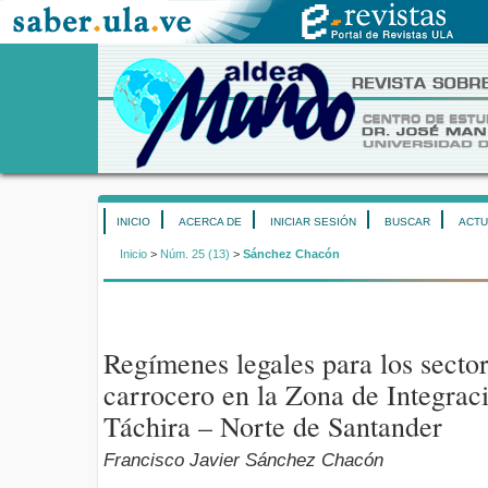
INICIO
ACERCA DE
INICIAR SESIÓN
BUSCAR
ACTU
Inicio
>
Núm. 25 (13)
>
Sánchez Chacón
Regímenes legales para los secto
carrocero en la Zona de Integrac
Táchira – Norte de Santander
Francisco Javier Sánchez Chacón