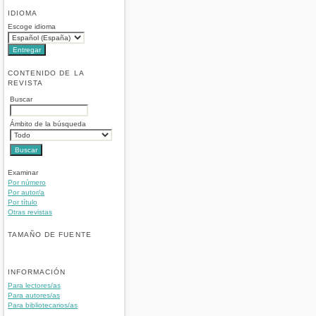
IDIOMA
Escoge idioma
CONTENIDO DE LA
REVISTA
Buscar
Ámbito de la búsqueda
Examinar
Por número
Por autor/a
Por título
Otras revistas
TAMAÑO DE FUENTE
INFORMACIÓN
Para lectores/as
Para autores/as
Para bibliotecarios/as