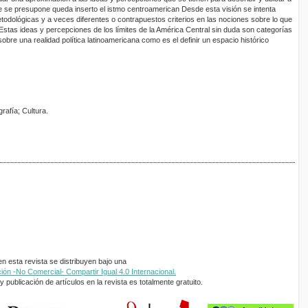
que se presupone queda inserto el istmo centroamerican Desde esta visión se intenta
todológicas y a veces diferentes o contrapuestos criterios en las nociones sobre lo que
Estas ideas y percepciones de los límites de la América Central sin duda son categorías
sobre una realidad política latinoamericana como es el definir un espacio histórico
grafía; Cultura.
 esta revista se distribuyen bajo una
ón -No Comercial- Compartir Igual 4.0 Internacional.
 publicación de artículos en la revista es totalmente gratuito.