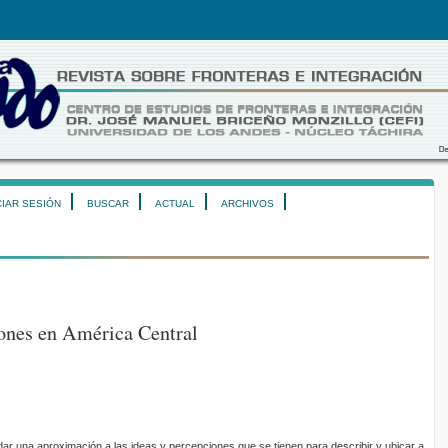
CIAR SESIÓN
BUSCAR
ACTUAL
ARCHIVOS
ones en América Central
ndar una aproximación a las ideas y percepciones que se tienen para describir y ubicar a