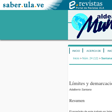
INICIO
ACERCA DE
INI
Inicio
>
Núm. 24 (12)
>
Santana
Límites y demarcaci
Adalberto Santana
Resumen
El propósito de este trabajo es bri