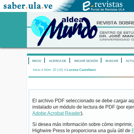
INICIO
ACERCA DE
INICIAR SESIÓN
BUSCAR
ACTU
Inicio
>
Núm. 20 (10)
>
Lucena Castellano
El archivo PDF seleccionado se debe cargar aqu
instalado un módulo de lectura de PDF (por eje
Adobe Acrobat Reader
).
Si desea más información sobre cómo imprimir, 
Highwire Press le proporciona una guía útil de
P