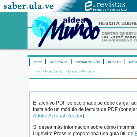
INICIO
ACERCA DE
INICIAR SESIÓN
BUSCAR
ACTU
Inicio
>
Núm. 19 (10)
>
Briceño Monzón
El archivo PDF seleccionado se debe cargar aqu
instalado un módulo de lectura de PDF (por eje
Adobe Acrobat Reader
).
Si desea más información sobre cómo imprimir, 
Highwire Press le proporciona una guía útil de
P