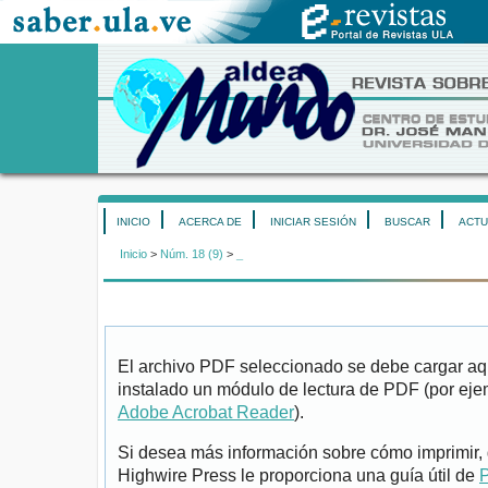
INICIO
ACERCA DE
INICIAR SESIÓN
BUSCAR
ACTU
Inicio
>
Núm. 18 (9)
>
_
El archivo PDF seleccionado se debe cargar aqu
instalado un módulo de lectura de PDF (por eje
Adobe Acrobat Reader
).
Si desea más información sobre cómo imprimir, 
Highwire Press le proporciona una guía útil de
P