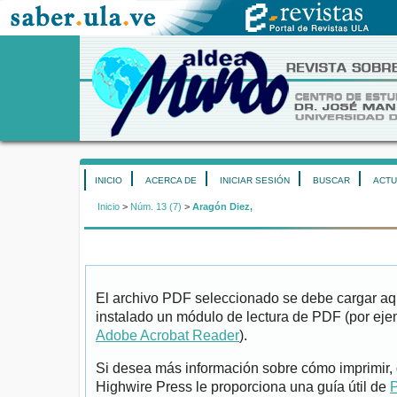
INICIO
ACERCA DE
INICIAR SESIÓN
BUSCAR
ACTU
Inicio
>
Núm. 13 (7)
>
Aragón Diez,
El archivo PDF seleccionado se debe cargar aqu
instalado un módulo de lectura de PDF (por eje
Adobe Acrobat Reader
).
Si desea más información sobre cómo imprimir, 
Highwire Press le proporciona una guía útil de
P