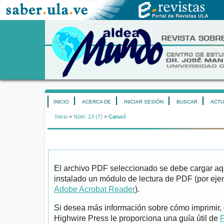
INICIO
ACERCA DE
INICIAR SESIÓN
BUSCAR
ACTU
Inicio
>
Núm. 13 (7)
>
Carucí
El archivo PDF seleccionado se debe cargar aqu
instalado un módulo de lectura de PDF (por eje
Adobe Acrobat Reader
).
Si desea más información sobre cómo imprimir, 
Highwire Press le proporciona una guía útil de
P