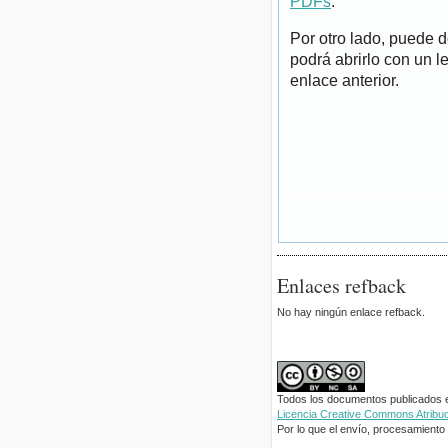
PDFs
.
Por otro lado, puede 
podrá abrirlo con un l
enlace anterior.
Enlaces refback
No hay ningún enlace refback.
Todos los documentos publicados en
Licencia Creative Commons Atribuci
Por lo que el envío, procesamiento y