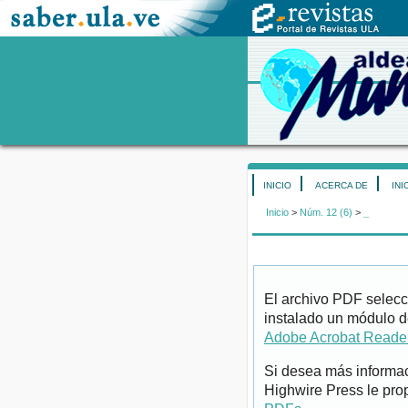
INICIO
ACERCA DE
INI
Inicio
>
Núm. 12 (6)
>
_
El archivo PDF selecc
instalado un módulo d
Adobe Acrobat Reade
Si desea más informac
Highwire Press le pro