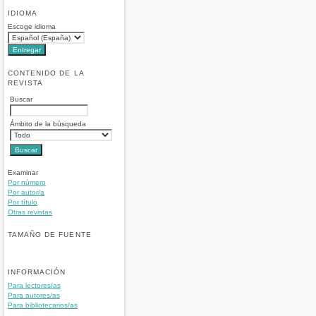
IDIOMA
Escoge idioma
CONTENIDO DE LA
REVISTA
Buscar
Ámbito de la búsqueda
Examinar
Por número
Por autor/a
Por título
Otras revistas
TAMAÑO DE FUENTE
INFORMACIÓN
Para lectores/as
Para autores/as
Para bibliotecarios/as