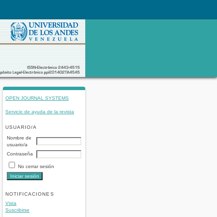
OPEN JOURNAL SYSTEMS
Servicio de ayuda de la revista
USUARIO/A
Nombre de
usuario/a
Contraseña
No cerrar sesión
NOTIFICACIONES
Vista
Suscribirse