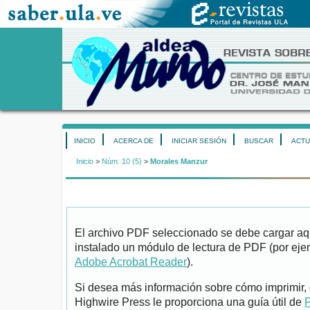
INICIO
ACERCA DE
INICIAR SESIÓN
BUSCAR
ACTU
Inicio
>
Núm. 10 (5)
>
Morales Manzur
El archivo PDF seleccionado se debe cargar aqu
instalado un módulo de lectura de PDF (por eje
Adobe Acrobat Reader
).
Si desea más información sobre cómo imprimir, 
Highwire Press le proporciona una guía útil de
P