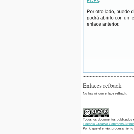
PDFs
.
Por otro lado, puede 
podrá abrirlo con un l
enlace anterior.
Enlaces refback
No hay ningún enlace refback.
Todos los documentos publicados en
Licencia Creative Commons Atribuci
Por lo que el envío, procesamiento y