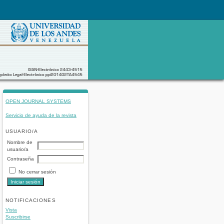
OPEN JOURNAL SYSTEMS
Servicio de ayuda de la revista
USUARIO/A
Nombre de
usuario/a
Contraseña
No cerrar sesión
NOTIFICACIONES
Vista
Suscribirse