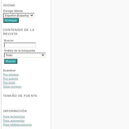
IDIOMA
Escoge idioma
CONTENIDO DE LA
REVISTA
Buscar
Ámbito de la búsqueda
Examinar
Por número
Por autor/a
Por título
Otras revistas
TAMAÑO DE FUENTE
INFORMACIÓN
Para lectores/as
Para autores/as
Para bibliotecarios/as