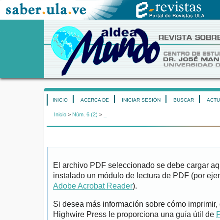
INICIO
ACERCA DE
INICIAR SESIÓN
BUSCAR
ACTU
Inicio
>
Núm. 6 (2)
>
_
El archivo PDF seleccionado se debe cargar aqu
instalado un módulo de lectura de PDF (por eje
Adobe Acrobat Reader
).
Si desea más información sobre cómo imprimir, 
Highwire Press le proporciona una guía útil de
P