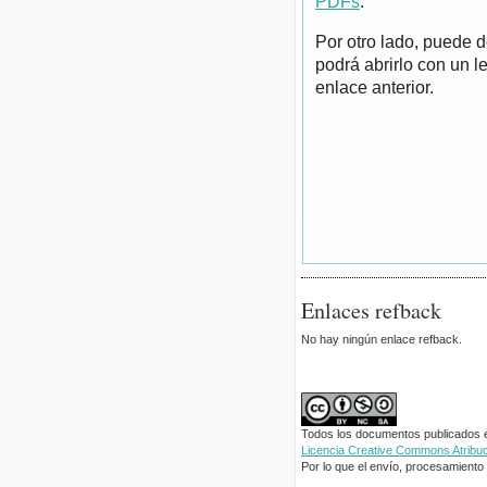
PDFs
.
Por otro lado, puede 
podrá abrirlo con un l
enlace anterior.
Enlaces refback
No hay ningún enlace refback.
Todos los documentos publicados en
Licencia Creative Commons Atribuci
Por lo que el envío, procesamiento y