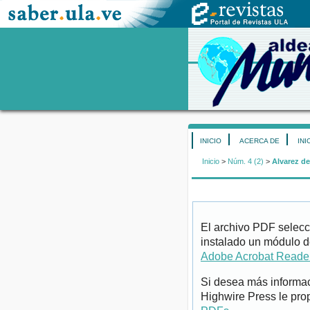
INICIO
ACERCA DE
INI
Inicio
>
Núm. 4 (2)
>
Alvarez de
El archivo PDF selecc
instalado un módulo d
Adobe Acrobat Reade
Si desea más informac
Highwire Press le pro