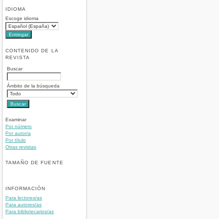
IDIOMA
Escoge idioma
CONTENIDO DE LA
REVISTA
Buscar
Ámbito de la búsqueda
Examinar
Por número
Por autor/a
Por título
Otras revistas
TAMAÑO DE FUENTE
INFORMACIÓN
Para lectores/as
Para autores/as
Para bibliotecarios/as