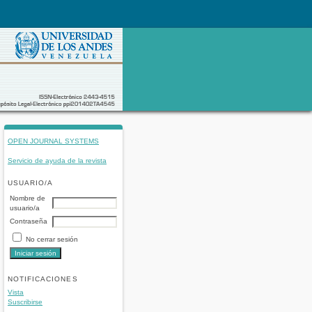
OPEN JOURNAL SYSTEMS
Servicio de ayuda de la revista
USUARIO/A
Nombre de
usuario/a
Contraseña
No cerrar sesión
NOTIFICACIONES
Vista
Suscribirse