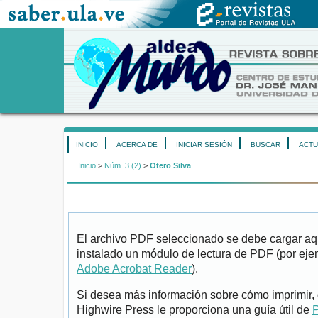
INICIO
ACERCA DE
INICIAR SESIÓN
BUSCAR
ACTU
Inicio
>
Núm. 3 (2)
>
Otero Silva
El archivo PDF seleccionado se debe cargar aqu
instalado un módulo de lectura de PDF (por eje
Adobe Acrobat Reader
).
Si desea más información sobre cómo imprimir, 
Highwire Press le proporciona una guía útil de
P