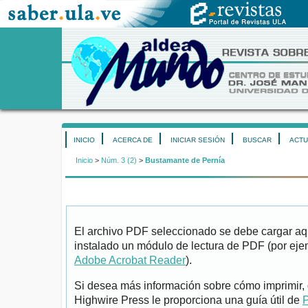
INICIO
ACERCA DE
INICIAR SESIÓN
BUSCAR
ACTU
Inicio
>
Núm. 3 (2)
>
Bustamante de Pernía
El archivo PDF seleccionado se debe cargar aqu
instalado un módulo de lectura de PDF (por eje
Adobe Acrobat Reader
).
Si desea más información sobre cómo imprimir, 
Highwire Press le proporciona una guía útil de
P