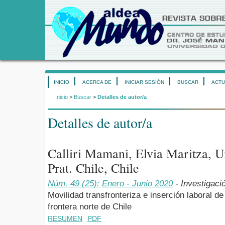
INICIO
ACERCA DE
INICIAR SESIÓN
BUSCAR
ACTU
Inicio
>
Buscar
>
Detalles de autor/a
Detalles de autor/a
Calliri Mamani, Elvia Maritza, U
Prat. Chile, Chile
Núm. 49 (25): Enero - Junio 2020
- Investigaci
Movilidad transfronteriza e inserción laboral d
frontera norte de Chile
RESUMEN
PDF