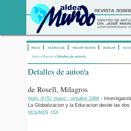
INICIO
ACERCA DE
INICIAR SESIÓN
BUSCAR
ACTU
Inicio
>
Buscar
>
Detalles de autor/a
Detalles de autor/a
de Rosell, Milagros
Núm. 9 (5): mayo - octubre 1999
- Investigació
La Globalizacion y la Educacion desde las dos
RESUMEN
PDF