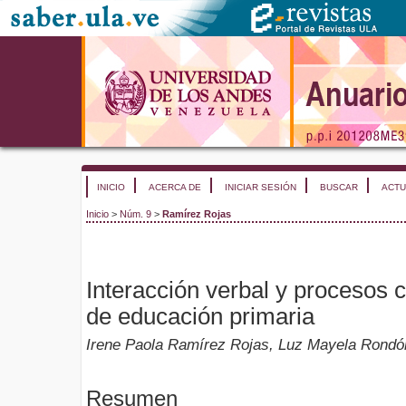
INICIO
ACERCA DE
INICIAR SESIÓN
BUSCAR
ACTU
Inicio
>
Núm. 9
>
Ramírez Rojas
Interacción verbal y procesos c
de educación primaria
Irene Paola Ramírez Rojas, Luz Mayela Rond
Resumen