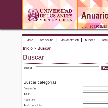
INICIO
ACERCA DE
INICIAR SESIÓN
BUSCAR
ACTU
Inicio
>
Buscar
Buscar
Buscar
Buscar categorías
Autores/as
Título
Resumen
Texto completo