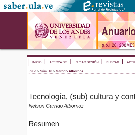
INICIO
ACERCA DE
INICIAR SESIÓN
BUSCAR
ACTU
Inicio
>
Núm. 10
>
Garrido Albornoz
Tecnología, (sub) cultura y cont
Nelson Garrido Albornoz
Resumen