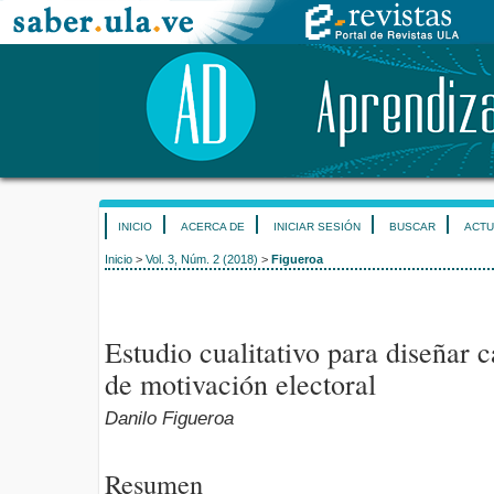
INICIO
ACERCA DE
INICIAR SESIÓN
BUSCAR
ACTU
Inicio
>
Vol. 3, Núm. 2 (2018)
>
Figueroa
Estudio cualitativo para diseñar
de motivación electoral
Danilo Figueroa
Resumen