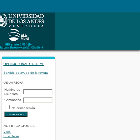
OPEN JOURNAL SYSTEMS
Servicio de ayuda de la revista
USUARIO/A
Nombre de
usuario/a
Contraseña
No cerrar sesión
NOTIFICACIONES
Vista
Suscribirse