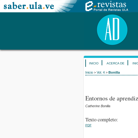
INICIO
ACERCA DE
INI
Inicio
>
Vol. 4
>
Bonilla
Entornos de aprendiza
Catherine Bonilla
Texto completo:
PDF