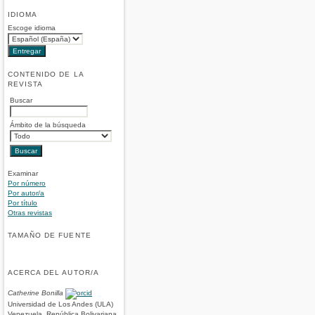
IDIOMA
Escoge idioma
CONTENIDO DE LA
REVISTA
Buscar
Ámbito de la búsqueda
Examinar
Por número
Por autor/a
Por título
Otras revistas
TAMAÑO DE FUENTE
ACERCA DEL AUTOR/A
Catherine Bonilla
Universidad de Los Andes (ULA)
Venezuela, República Bolivariana