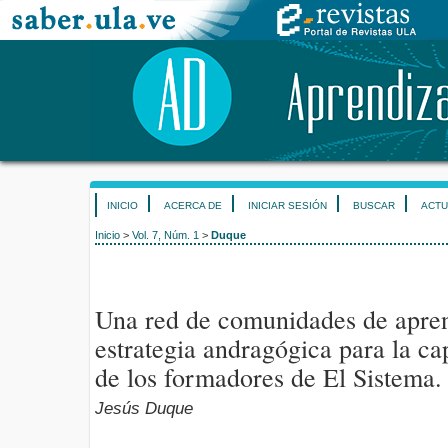
INICIO
ACERCA DE
INICIAR SESIÓN
BUSCAR
ACTU
Inicio
>
Vol. 7, Núm. 1
>
Duque
Una red de comunidades de apre
estrategia andragógica para la c
de los formadores de El Sistema.
Jesús Duque