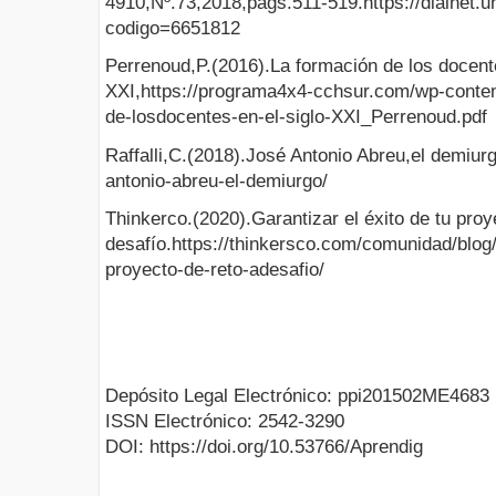
4910,Nº.73,2018,págs.511-519.https://dialnet.uni
codigo=6651812
Perrenoud,P.(2016).La formación de los docente
XXI,https://programa4x4-cchsur.com/wp-conten
de-losdocentes-en-el-siglo-XXI_Perrenoud.pdf
Raffalli,C.(2018).José Antonio Abreu,el demiurg
antonio-abreu-el-demiurgo/
Thinkerco.(2020).Garantizar el éxito de tu proy
desafío.https://thinkersco.com/comunidad/blog/g
proyecto-de-reto-adesafio/
Depósito Legal Electrónico: ppi201502ME4683
ISSN Electrónico: 2542-3290
DOI: https://doi.org/10.53766/Aprendig