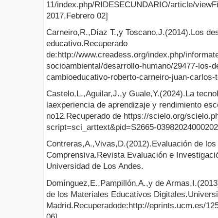
11/index.php/RIDESECUNDARIO/article/viewFil
2017,Febrero 02]
Carneiro,R.,Díaz T.,y Toscano,J.(2014).Los des
educativo.Recuperado
de:http://www.creadess.org/index.php/informate
socioambiental/desarrollo-humano/29477-los-des
cambioeducativo-roberto-carneiro-juan-carlos-
Castelo,L.,Aguilar,J.,y Guale,Y.(2024).La tecno
laexperiencia de aprendizaje y rendimiento esco
no12.Recuperado de https://scielo.org/scielo.p
script=sci_arttext&pid=S2665-0398202400020
Contreras,A.,Vivas,D.(2012).Evaluación de los
Comprensiva.Revista Evaluación e Investigació
Universidad de Los Andes.
Domínguez,E.,Pampillón,A.,y de Armas,I.(2013)
de los Materiales Educativos Digitales.Univer
Madrid.Recuperadode:http://eprints.ucm.es/
06]