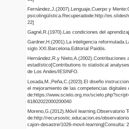
Fernández,J.(2007).Lenguaje,Cuerpo y Mente:C
psicolingüística.Recuperadode:http://es.slides
22]
Gagné,R.(1970).Las condiciones del aprendizaj
Gardner,H.(2001).La inteligencia reformulada.La
siglo XXI.Barcelona.Editorial Paidós.
Hernández,R.y Nieto,A.(2002).Contribuciones al
estadístico[Contributions to statistical analys
de Los Andes/IESINFO.
Losada,M.,Peña,C.(2023).El diseño instruccion
el mejoramiento de las competencias digitales
de:https://www.scielo.org.mx/scielo.php?scrip
61802022000200040
Moreno,G.(2012).Móvil learning.Observatorio 
de:http://recursostic.educacion.es/observatori
cajon-desastre/1026-movil-learning[Consulta: 