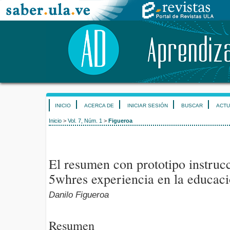
INICIO
ACERCA DE
INICIAR SESIÓN
BUSCAR
ACTU
Inicio
>
Vol. 7, Núm. 1
>
Figueroa
El resumen con prototipo instruc
5whres experiencia en la educaci
Danilo Figueroa
Resumen