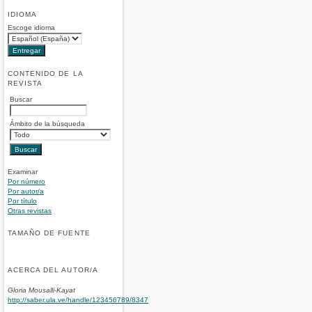
IDIOMA
Escoge idioma
CONTENIDO DE LA
REVISTA
Buscar
Ámbito de la búsqueda
Examinar
Por número
Por autor/a
Por título
Otras revistas
TAMAÑO DE FUENTE
ACERCA DEL AUTOR/A
Gloria Mousalli-Kayat
http://saber.ula.ve/handle/123456789/8347