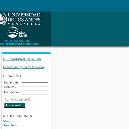
OPEN JOURNAL SYSTEMS
Servicio de ayuda de la revista
USUARIO/A
Nombre de
usuario/a
Contraseña
No cerrar sesión
NOTIFICACIONES
Vista
Suscribirse