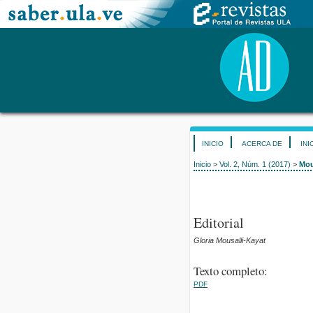
INICIO
ACERCA DE
INI
Inicio
>
Vol. 2, Núm. 1 (2017)
>
Mou
Editorial
Gloria Mousalli-Kayat
Texto completo:
PDF