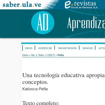
INICIO
ACERCA DE
INICIAR SESIÓN
BUSCAR
ACTU
Inicio
>
Vol. 2, Núm. 1 (2017)
>
Peña
Una tecnología educativa apropia
conceptos.
Katiusca Peña
Texto completo: