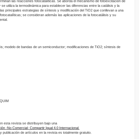
erminan las reacciones fotocatalíticas. Se aborda el mecanismo de fotoexcitación de
e utiliza la termodinámica para establecer las diferencias entre la catálisis y la
 las principales estrategias de síntesis y modificación del TiO2 que conllevan a una
fotocatalíticas; se consideran además las aplicaciones de la fotocatálisis y su
ental.
lisis; modelo de bandas de un semiconductor; modificaciones de TiO2; síntesis de
ANQUIM
 esta revista se distribuyen bajo una
ón -No Comercial- Compartir Igual 4.0 Internacional.
 publicación de artículos en la revista es totalmente gratuito.