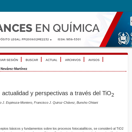
CIAR SESIÓN
BUSCAR
ACTUAL
ARCHIVOS
AVISOS
>
Nevárez-Martínez
o, actualidad y perspectivas a través del TiO
2
io J. Espinoza-Montero, Francisco J. Quiroz-Chávez, Bunsho Ohtani
ceptos básicos y fundamentos sobre los procesos fotocatalíticos, se consideró al TiO2