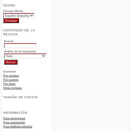
IDIOMA
Escoge idioma
CONTENIDO DE LA
REVISTA
Buscar
Ámbito de la búsqueda
Examinar
Por número
Por autor/a
Por título
Otras revistas
TAMAÑO DE FUENTE
INFORMACIÓN
Para lectores/as
Para autores/as
Para bibliotecarios/as