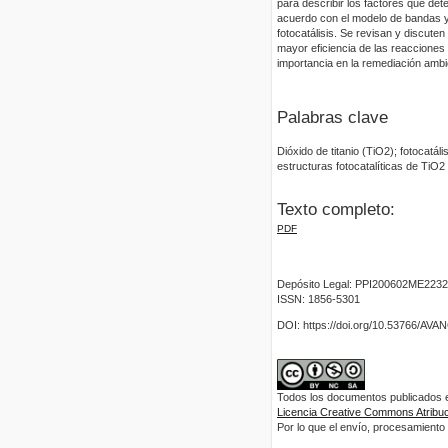
para describir los factores que det
acuerdo con el modelo de bandas y s
fotocatálisis. Se revisan y discuten
mayor eficiencia de las reacciones 
importancia en la remediación ambi
Palabras clave
Dióxido de titanio (TiO2); fotocatá
estructuras fotocatalíticas de TiO2
Texto completo:
PDF
Depósito Legal: PPI200602ME2232
ISSN: 1856-5301
DOI: https://doi.org/10.53766/AV
Todos los documentos publicados en
Licencia Creative Commons Atribuci
Por lo que el envío, procesamiento y