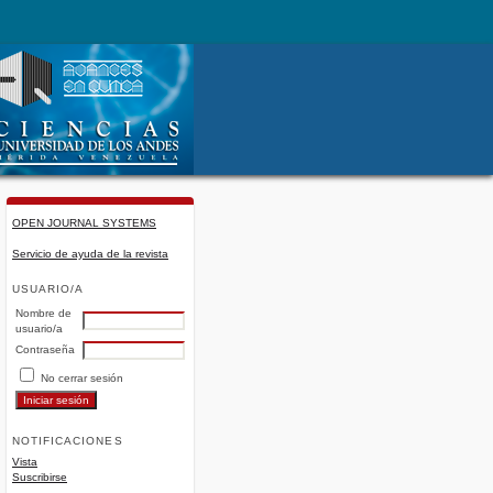
OPEN JOURNAL SYSTEMS
Servicio de ayuda de la revista
USUARIO/A
Nombre de
usuario/a
Contraseña
No cerrar sesión
NOTIFICACIONES
Vista
Suscribirse