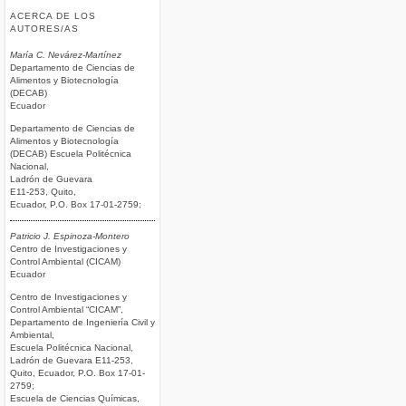
ACERCA DE LOS
AUTORES/AS
María C. Nevárez-Martínez
Departamento de Ciencias de
Alimentos y Biotecnología
(DECAB)
Ecuador
Departamento de Ciencias de
Alimentos y Biotecnología
(DECAB) Escuela Politécnica
Nacional,
Ladrón de Guevara
E11-253, Quito,
Ecuador, P.O. Box 17-01-2759;
Patricio J. Espinoza-Montero
Centro de Investigaciones y
Control Ambiental (CICAM)
Ecuador
Centro de Investigaciones y
Control Ambiental “CICAM”,
Departamento de Ingeniería Civil y
Ambiental,
Escuela Politécnica Nacional,
Ladrón de Guevara E11-253,
Quito, Ecuador, P.O. Box 17-01-
2759;
Escuela de Ciencias Químicas,