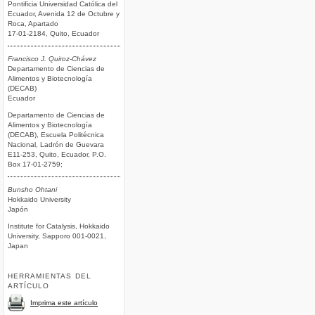
Pontificia Universidad Católica del
Ecuador, Avenida 12 de Octubre y
Roca, Apartado
17-01-2184, Quito, Ecuador
Francisco J. Quiroz-Chávez
Departamento de Ciencias de
Alimentos y Biotecnología
(DECAB)
Ecuador
Departamento de Ciencias de
Alimentos y Biotecnología
(DECAB), Escuela Politécnica
Nacional, Ladrón de Guevara
E11-253, Quito, Ecuador, P.O.
Box 17-01-2759;
Bunsho Ohtani
Hokkaido University
Japón
Institute for Catalysis, Hokkaido
University, Sapporo 001-0021,
Japan
HERRAMIENTAS DEL
ARTÍCULO
Imprima este artículo