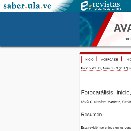
INICIO
ACERCA DE
INI
Inicio
>
Vol. 12, Núm. 2 - 3 (2017)
Fotocatálisis: inici
María C. Nevárez-Martínez, Patric
Resumen
Esta revisión se enfoca en los con