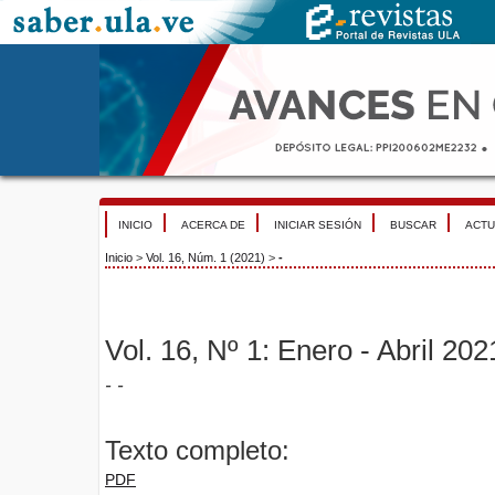
INICIO
ACERCA DE
INICIAR SESIÓN
BUSCAR
ACTU
Inicio
>
Vol. 16, Núm. 1 (2021)
>
-
Vol. 16, Nº 1: Enero - Abril 202
- -
Texto completo:
PDF