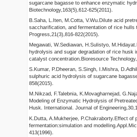
sugarcane bagasse to enhance enzymatic hydro
Biotechnology,163(5),612-625(2011).
B.Saha, L.Iten, M.Cotta, V.Wu.Dilute acid pret
saccharification, and fermentation of rice hulls
Progress,21(3),816-822(2015).
Megawati, W.Sediawan, H.Sulistyo, M.Hidayat.Ki
hydrolysis and sugar degradation of rice husk i
catalyst concentration.Bioresource Technology
S.Kumar, P.Dheeran, S.Singh, I.Mishra, D.Adhik
sulphuric acid hydrolysis of sugarcane bagas
858(2015).
M.Nikzad, F.Talebnia, K.Movagharnejad, G.Naja
Modeling of Enzymatic Hydrolysis of Pretreat
Husk. International. Journal of Engineering,30
K.Dutta, A.Mukherjee, P.Chakraborty.Effect of pr
fermentation:simulation and modelling.Appl.Mic
413(1996).