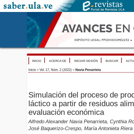
INICIO
ACERCA DE
INICIAR SESIÓN
BUSCAR
ACTU
Inicio
>
Vol. 17, Núm. 2 (2022)
>
Navia Penarrieta
Simulación del proceso de pro
láctico a partir de residuos ali
evaluación económica
Alfredo Alexander Navia Penarrieta, Cynthia 
José Baquerizo-Crespo, María Antonieta Riera