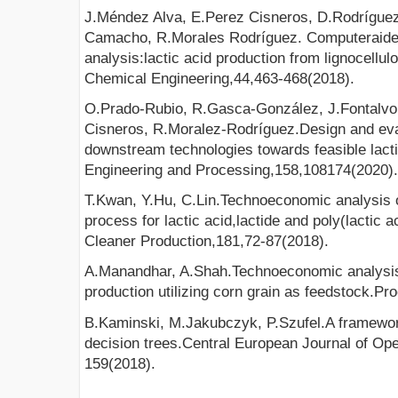
J.Méndez Alva, E.Perez Cisneros, D.Rodrígue
Camacho, R.Morales Rodríguez. Computeraided
analysis:lactic acid production from lignocellu
Chemical Engineering,44,463-468(2018).
O.Prado-Rubio, R.Gasca-González, J.Fontalvo
Cisneros, R.Moralez-Rodríguez.Design and eval
downstream technologies towards feasible lact
Engineering and Processing,158,108174(2020).
T.Kwan, Y.Hu, C.Lin.Technoeconomic analysis o
process for lactic acid,lactide and poly(lactic a
Cleaner Production,181,72-87(2018).
A.Manandhar, A.Shah.Technoeconomic analysis 
production utilizing corn grain as feedstock.P
B.Kaminski, M.Jakubczyk, P.Szufel.A framework 
decision trees.Central European Journal of Op
159(2018).