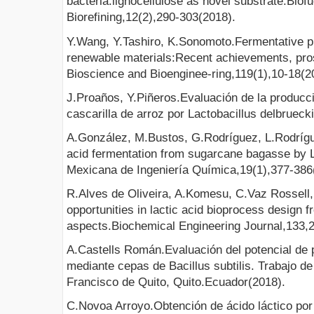
bacteria:lignocellulose as novel substrate.Biof
Biorefining,12(2),290-303(2018).
Y.Wang, Y.Tashiro, K.Sonomoto.Fermentative pro
renewable materials:Recent achievements, pros
Bioscience and Bioenginee-ring,119(1),10-18(2
J.Proaños, Y.Piñeros.Evaluación de la producció
cascarilla de arroz por Lactobacillus delbrueck
A.González, M.Bustos, G.Rodríguez, L.Rodrígue
acid fermentation from sugarcane bagasse by L
Mexicana de Ingeniería Química,19(1),377-386
R.Alves de Oliveira, A.Komesu, C.Vaz Rossell,
opportunities in lactic acid bioprocess design 
aspects.Biochemical Engineering Journal,133,
A.Castells Román.Evaluación del potencial de 
mediante cepas de Bacillus subtilis. Trabajo d
Francisco de Quito, Quito.Ecuador(2018).
C.Novoa Arroyo.Obtención de ácido láctico por