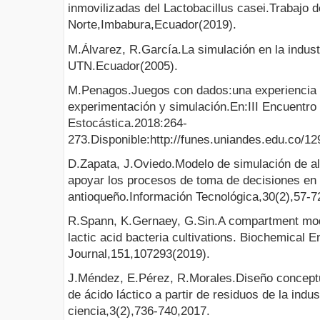
inmovilizadas del Lactobacillus casei.Trabajo 
Norte,Imbabura,Ecuador(2019).
M.Álvarez, R.García.La simulación en la indust
UTN.Ecuador(2005).
M.Penagos.Juegos con dados:una experiencia 
experimentación y simulación.En:III Encuentr
Estocástica.2018:264-
273.Disponible:http://funes.uniandes.edu.co/
D.Zapata, J.Oviedo.Modelo de simulación de al
apoyar los procesos de toma de decisiones en e
antioqueño.Información Tecnológica,30(2),57-7
R.Spann, K.Gernaey, G.Sin.A compartment mode
lactic acid bacteria cultivations. Biochemical E
Journal,151,107293(2019).
J.Méndez, E.Pérez, R.Morales.Diseño conceptu
de ácido láctico a partir de residuos de la indu
ciencia,3(2),736-740,2017.