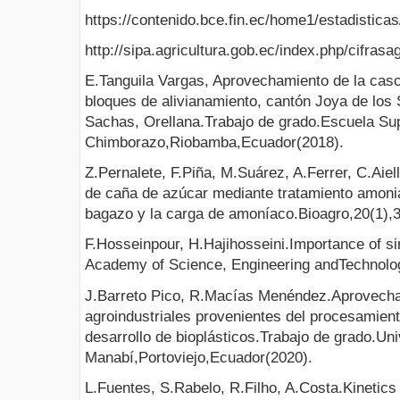
https://contenido.bce.fin.ec/home1/estadistic
http://sipa.agricultura.gob.ec/index.php/cifra
E.Tanguila Vargas, Aprovechamiento de la casca
bloques de alivianamiento, cantón Joya de los 
Sachas, Orellana.Trabajo de grado.Escuela Sup
Chimborazo,Riobamba,Ecuador(2018).
Z.Pernalete, F.Piña, M.Suárez, A.Ferrer, C.Aie
de caña de azúcar mediante tratamiento amoni
bagazo y la carga de amoníaco.Bioagro,20(1),3
F.Hosseinpour, H.Hajihosseini.Importance of s
Academy of Science, Engineering andTechnolog
J.Barreto Pico, R.Macías Menéndez.Aprovecha
agroindustriales provenientes del procesamient
desarrollo de bioplásticos.Trabajo de grado.Un
Manabí,Portoviejo,Ecuador(2020).
L.Fuentes, S.Rabelo, R.Filho, A.Costa.Kinetics 