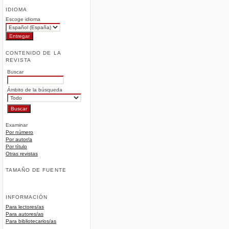
IDIOMA
Escoge idioma
CONTENIDO DE LA
REVISTA
Buscar
Ámbito de la búsqueda
Examinar
Por número
Por autor/a
Por título
Otras revistas
TAMAÑO DE FUENTE
INFORMACIÓN
Para lectores/as
Para autores/as
Para bibliotecarios/as