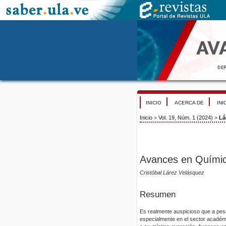
INICIO
ACERCA DE
INI
Inicio
>
Vol. 19, Núm. 1 (2024)
>
Lá
Avances en Químic
Cristóbal Lárez Velásquez
Resumen
Es realmente auspicioso que a pes
especialmente en el sector académ