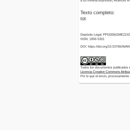
a su mínima expresión, Avances e
Texto completo:
PDF
Depósito Legal: PPI200602ME2232
ISSN: 1856-5301
DOI: https://doi.org/10.53766/AV
Todos los documentos publicados en
Licencia Creative Commons Atribuci
Por lo que el envío, procesamiento y