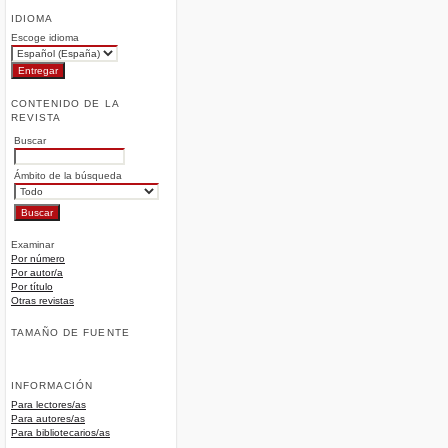
IDIOMA
Escoge idioma
CONTENIDO DE LA
REVISTA
Buscar
Ámbito de la búsqueda
Examinar
Por número
Por autor/a
Por título
Otras revistas
TAMAÑO DE FUENTE
INFORMACIÓN
Para lectores/as
Para autores/as
Para bibliotecarios/as