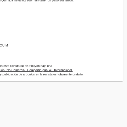
n Química haya logrado man-tener un paso sostenido.
ANQUIM
 esta revista se distribuyen bajo una
ón -No Comercial- Compartir Igual 4.0 Internacional.
 publicación de artículos en la revista es totalmente gratuito.