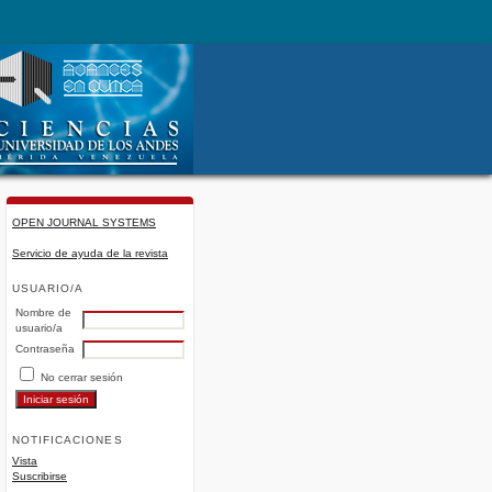
OPEN JOURNAL SYSTEMS
Servicio de ayuda de la revista
USUARIO/A
Nombre de
usuario/a
Contraseña
No cerrar sesión
NOTIFICACIONES
Vista
Suscribirse