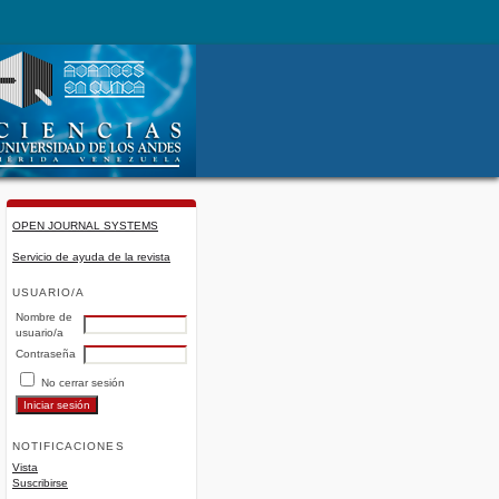
OPEN JOURNAL SYSTEMS
Servicio de ayuda de la revista
USUARIO/A
Nombre de
usuario/a
Contraseña
No cerrar sesión
NOTIFICACIONES
Vista
Suscribirse