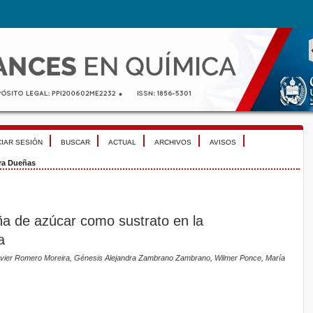
CIAR SESIÓN
BUSCAR
ACTUAL
ARCHIVOS
AVISOS
ra Dueñas
ña de azúcar como sustrato en la
a
vier Romero Moreira, Génesis Alejandra Zambrano Zambrano, Wilmer Ponce, María