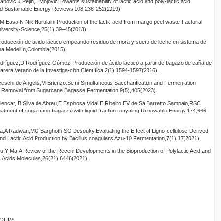
novic,J Pejin,L Mojovic.Towards sustainability of lactic acid and poly-lactic acid
d Sustainable Energy Reviews,108,238-252(2019).
Easa,N Nik Norulaini.Production of the lactic acid from mango peel waste-Factorial
niversity-Science,25(1),39–45(2013).
roducción de ácido láctico empleando residuo de mora y suero de leche en sistema de
iana,Medellín,Colombia(2015).
ríguez,D Rodríguez Gómez. Producción de ácido láctico a partir de bagazo de caña de
carera.Verano de la Investiga-ción Científica,2(1),1594-1597(2016).
eschi de Angelis,M Brienzo.Semi-Simultaneous Saccharification and Fermentation
es Removal from Sugarcane Bagasse.Fermentation,9(5),405(2023).
lencar,ÍB Silva de Abreu,E Espinosa Vidal,E Ribeiro,EV de Sá Barretto Sampaio,RSC
tment of sugarcane bagasse with liquid fraction recycling.Renewable Energy,174,666-
A Radwan,MG Barghoth,SG Desouky.Evaluating the Effect of Ligno-cellulose-Derived
 and Lactic Acid Production by Bacillus coagulans Azu-10.Fermentation,7(1),17(2021).
Y Ma.A Review of the Recent Developments in the Bioproduction of Polylactic Acid and
ic Acids.Molecules,26(21),6446(2021).
ANQUIM