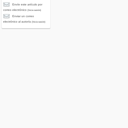
Envíe este artículo por
correo electrónico
(Inicie sesión)
Enviar un correo
electrónico al autor/a
(Inicie sesión)