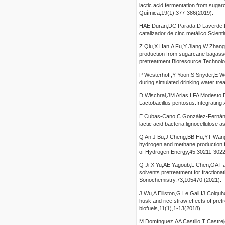
lactic acid fermentation from suga
Química,19(1),377-386(2019).
HAE Duran,DC Parada,D Laverde,DY
catalizador de cinc metálico.Scient
Z Qiu,X Han,A Fu,Y Jiang,W Zhang,
production from sugarcane bagasse
pretreatment.Bioresource Technol
P Westerhoff,Y Yoon,S Snyder,E We
during simulated drinking water t
D Wischral,JM Arias,LFA Modesto,D
Lactobacillus pentosus:Integrating
E Cubas-Cano,C González-Fernández
lactic acid bacteria:lignocellulose 
Q An,J Bu,J Cheng,BB Hu,YT Wang M
hydrogen and methane production f
of Hydrogen Energy,45,30211-3022
Q Ji,X Yu,AE Yagoub,L Chen,OA Fa
solvents pretreatment for fraction
Sonochemistry,73,105470 (2021).
J Wu,A Elliston,G Le Gall,IJ Colquh
husk and rice straw:effects of pret
biofuels,11(1),1-13(2018).
M Domínguez,AA Castillo,T Castrejó