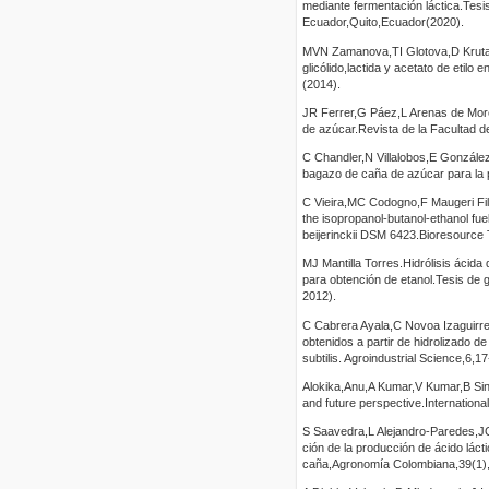
mediante fermentación láctica.Tesi
Ecuador,Quito,Ecuador(2020).
MVN Zamanova,TI Glotova,D Krutas,
glicólido,lactida y acetato de eti
(2014).
JR Ferrer,G Páez,L Arenas de Moren
de azúcar.Revista de la Facultad 
C Chandler,N Villalobos,E González
bagazo de caña de azúcar para la 
C Vieira,MC Codogno,F Maugeri Fil
the isopropanol-butanol-ethanol fuel
beijerinckii DSM 6423.Bioresource
MJ Mantilla Torres.Hidrólisis ácida
para obtención de etanol.Tesis de
2012).
C Cabrera Ayala,C Novoa Izaguirre
obtenidos a partir de hidrolizado 
subtilis. Agroindustrial Science,6,1
Alokika,Anu,A Kumar,V Kumar,B Sing
and future perspective.Internation
S Saavedra,L Alejandro-Paredes,J
ción de la producción de ácido lác
caña,Agronomía Colombiana,39(1)