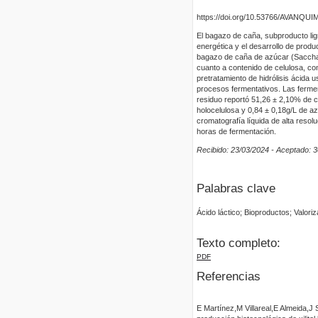
https://doi.org/10.53766/AVANQUI
El bagazo de caña, subproducto lign
energética y el desarrollo de produc
bagazo de caña de azúcar (Sacchar
cuanto a contenido de celulosa, co
pretratamiento de hidrólisis ácida 
procesos fermentativos. Las fermen
residuo reportó 51,26 ± 2,10% de c
holocelulosa y 0,84 ± 0,18g/L de azú
cromatografía líquida de alta reso
horas de fermentación.
Recibido: 23/03/2024 - Aceptado: 
Palabras clave
Ácido láctico; Bioproductos; Valori
Texto completo:
PDF
Referencias
E Martínez,M Villareal,E Almeida,J