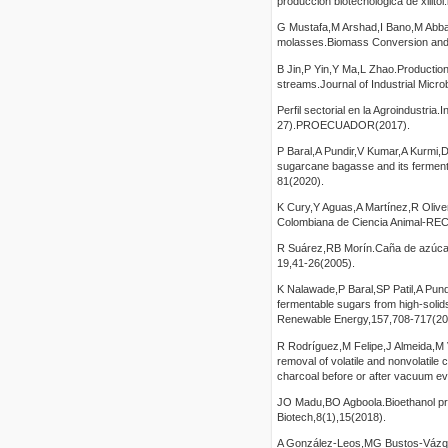
producción biotecnológica de xilitol
G Mustafa,M Arshad,I Bano,M Abbas
molasses.Biomass Conversion and 
B Jin,P Yin,Y Ma,L Zhao.Production
streams.Journal of Industrial Micr
Perfil sectorial en la Agroindustri
27).PROECUADOR(2017).
P Baral,A Pundir,V Kumar,A Kurmi,D
sugarcane bagasse and its fermenta
81(2020).
K Cury,Y Aguas,A Martínez,R Olive
Colombiana de Ciencia Animal-REC
R Suárez,RB Morín.Caña de azúcar 
19,41-26(2005).
K Nalawade,P Baral,SP Patil,A Pundi
fermentable sugars from high-solids
Renewable Energy,157,708-717(20
R Rodríguez,M Felipe,J Almeida,M 
removal of volatile and nonvolatil
charcoal before or after vacuum ev
JO Madu,BO Agboola.Bioethanol prod
Biotech,8(1),15(2018).
A González-Leos,MG Bustos-Vázquez