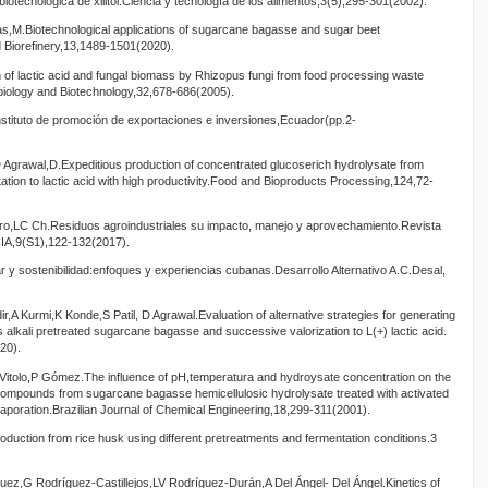
.biotecnológica de xilitol.Ciencia y tecnología de los alimentos,3(5),295-301(2002).
,M.Biotechnological applications of sugarcane bagasse and sugar beet
Biorefinery,13,1489-1501(2020).
 of lactic acid and fungal biomass by Rhizopus fungi from food processing waste
obiology and Biotechnology,32,678-686(2005).
a.Instituto de promoción de exportaciones e inversiones,Ecuador(pp.2-
 Agrawal,D.Expeditious production of concentrated glucoserich hydrolysate from
tion to lactic acid with high productivity.Food and Bioproducts Processing,124,72-
ro,LC Ch.Residuos agroindustriales su impacto, manejo y aprovechamiento.Revista
IA,9(S1),122-132(2017).
y sostenibilidad:enfoques y experiencias cubanas.Desarrollo Alternativo A.C.Desal,
r,A Kurmi,K Konde,S Patil, D Agrawal.Evaluation of alternative strategies for generating
 alkali pretreated sugarcane bagasse and successive valorization to L(+) lactic acid.
20).
Vitolo,P Gómez.The influence of pH,temperatura and hydroysate concentration on the
e compounds from sugarcane bagasse hemicellulosic hydrolysate treated with activated
aporation.Brazilian Journal of Chemical Engineering,18,299-311(2001).
uction from rice husk using different pretreatments and fermentation conditions.3
,G Rodríguez-Castillejos,LV Rodríguez-Durán,A Del Ángel- Del Ángel.Kinetics of