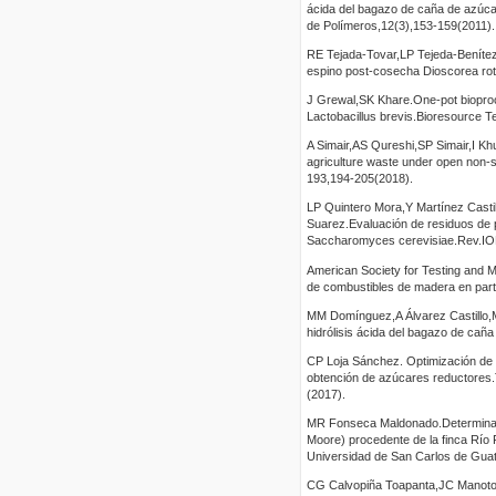
ácida del bagazo de caña de azúca
de Polímeros,12(3),153-159(2011).
RE Tejada-Tovar,LP Tejeda-Beníte
espino post-cosecha Dioscorea rotu
J Grewal,SK Khare.One-pot bioproces
Lactobacillus brevis.Bioresource 
A Simair,AS Qureshi,SP Simair,I Kh
agriculture waste under open non-st
193,194-205(2018).
LP Quintero Mora,Y Martínez Cast
Suarez.Evaluación de residuos de p
Saccharomyces cerevisiae.Rev.IO
American Society for Testing and
de combustibles de madera en par
MM Domínguez,A Álvarez Castillo,
hidrólisis ácida del bagazo de cañ
CP Loja Sánchez. Optimización de lo
obtención de azúcares reductores
(2017).
MR Fonseca Maldonado.Determinació
Moore) procedente de la finca Río 
Universidad de San Carlos de Gua
CG Calvopiña Toapanta,JC Manotoa 