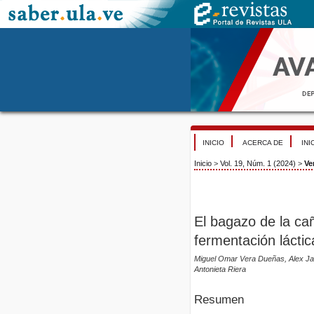
INICIO
ACERCA DE
INI
Inicio
>
Vol. 19, Núm. 1 (2024)
>
Ve
El bagazo de la ca
fermentación láctic
Miguel Omar Vera Dueñas, Alex Ja
Antonieta Riera
Resumen