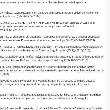
rcane bagasse by Lactobacillus pentosus.Revista Mexicana de Ingeniería
 Peña,C Vásquez.Obtención de ácido poli lláctico mediante policondensación con
ia et technica,1(36),267-272(2007).
C Jin,D Li,J Xia,J He,Y Deng,N Xu,H Gu,J Xu.Enhanced cellulosic D-lactic acid
 by prefermentation of watersoluble carbohydrates before acid
ogy,368,128324(2022).
rt.Fate of endocrine-disruptor,pharmaceutical,and personal care product chemicals
reatment processes.Environ-mental science y technology,39(17),6649-6663(2005).
F Passos,N Pereira. Lactic acid production from sugarcane bagasse hydrolysates by
 xylose and glucose fermentation.Biotechnology Progress,35(1),e2718(2018).
,M Ballesteros,E Tomás-Pejó.Biotechnological advances in lactic acid production by
as novel substrate.Biofuels, bioproducts and biorefining,12(2),290-303(2018).
J Zhu.Biological saccharification by Clostridium thermocellum and two-stage
rom hydrogen peroxide-acetic acid pretreated sugarcane bagasse.International Journal
1(2020).
kayode,C Zhou.Synergism of sweeping frequency ultrasound and deep eutectic
ation of sugarcane bagasse and enhancing enzymatic hydrolysis.Ultrasonics
oun,SR Collins,IP Wood et al.Optimising conditions for bioethanol production from rice
reatment on liquor composition and fermentation inhibitors.Biotechnology for
n,M Granados,F Hernández,VH Alcalá,J Picazo.Estudio de la Cinética de la Hidrólisis