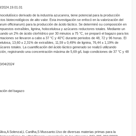
M/2024.19.01.01
ocelulósico derivado de la industria azucarera, tiene potencial para la producción
tos biotecnológicos de alto valor. Esta investigación se enfocó en la valorización del
um officinarum) para la producción de ácido láctico. Se determinó su composición en
mpuestos extraíbles, lignina, holocelulosa y azúcares reductores totales. Mediante un
usando un 2% de ácido clorhídrico por 30 minutos a 75 °C, se preparó el bagazo para los
taciones se llevaron a cabo a 37 °C y 40°C durante periodos de 48, 72 y 96 horas. El
elulosa, 13,60 ± 2,31% de extraíbles, 11,59 ± 0,49% de lignina, 76,44 ± 1,19% de
cares totales. La cuantificación del ácido láctico generado se realizó utilizando
lución, registrando una concentración máxima de 5,69 g/L bajo condiciones de 37 °C y 48
30/04/2024
zación del bagazo
 Silva,A Solenzal,L Canilha,S Mussanto.Uso de diversas materias primas para la