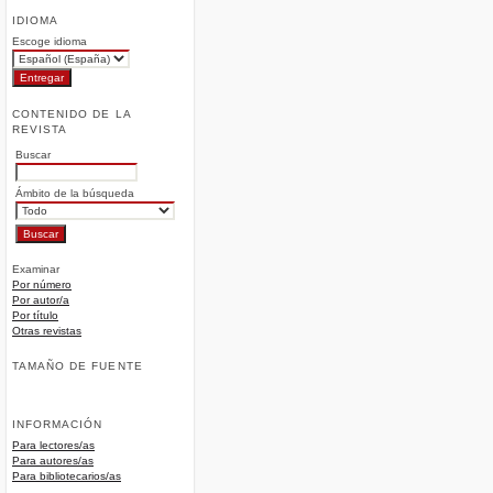
IDIOMA
Escoge idioma
CONTENIDO DE LA
REVISTA
Buscar
Ámbito de la búsqueda
Examinar
Por número
Por autor/a
Por título
Otras revistas
TAMAÑO DE FUENTE
INFORMACIÓN
Para lectores/as
Para autores/as
Para bibliotecarios/as