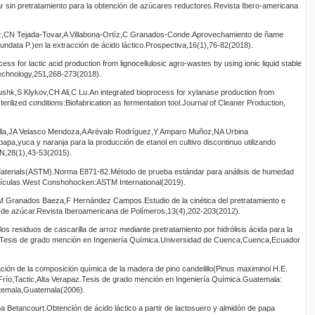
r sin pretratamiento para la obtención de azúcares reductores.Revista Ibero-americana
z,CN Tejada-Tovar,A Villabona-Ortíz,C Granados-Conde.Aprovechamiento de ñame
ndata P.)en la extracción de ácido láctico.Prospectiva,16(1),76-82(2018).
s for lactic acid production from lignocellulosic agro-wastes by using ionic liquid stable
Technology,251,268-273(2018).
ushk,S Klykov,CH Ali,C Lu.An integrated bioprocess for xylanase production from
erilized conditions:Biofabrication as fermentation tool.Journal of Cleaner Production,
illa,JA Velasco Mendoza,A Arévalo Rodríguez,Y Amparo Muñoz,NA Urbina
apa,yuca y naranja para la producción de etanol en cultivo discontinuo utilizando
N,28(1),43-53(2015).
 Materials(ASTM).Norma E871-82.Método de prueba estándar para análisis de humedad
tículas.West Conshohocken:ASTM International(2019).
M Granados Baeza,F Hernández Campos.Estudio de la cinética del pretratamiento e
a de azúcar.Revista Iberoamericana de Polímeros,13(4),202-203(2012).
s residuos de cascarilla de arroz mediante pretratamiento por hidrólisis ácida para la
.Tesis de grado mención en Ingeniería Química.Universidad de Cuenca,Cuenca,Ecuador
n de la composición química de la madera de pino candelillo(Pinus maximinoi H.E.
Frío,Tactic,Alta Verapaz.Tesis de grado mención en Ingeniería Química.Guatemala:
temala,Guatemala(2006).
Betancourt.Obtención de ácido láctico a partir de lactosuero y almidón de papa