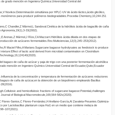
s de grado mención en Ingeniera Química.Universidad Central del
V Novikov.Determinación simultánea por HPLC-UV de ácido láctico,ácido glicólico,
lo en monómeros para producir polímeros biodegradables.Procedia Chemistry,10,244-251
o,C Chandler,Z Mármol,L Sandoval.Cinética de la hidrólisis ácida de bagacillo de caña
de Agronomía,19(1),3-33(2002).
,E Arenas,Z Mármol,J Ríos,CA Mazzarri.Hidrólisis ácida diluida en dos etapas de
producción de azúcares fermentables.Rev.Multiciencias,12(3),245–253(2012).
ho,R Maciel Filho,A Mariano.Sugarcane bagasse hydrolysates as feedstock to produce
 mixture:Effect of lactic acid derived from microbial contamination on Clostridium
 Technology,19,124140(2020).
 del bagazo de caña de azúcar y paja de trigo con una posterior fermentación alcohólica
 grado mención en Ingeniero Químico.Universidad Central del Ecuador,Quito,Ecuador
.Influencia de la concentración y temperatura de fermentación de azúcares reductores
de bagazo de caña de azúcar,en la obtención de un biopolímero empleando Bacillus
7-28(2016).
h.Cellulosic and hemicellulosic fractions of sugarcane bagasse:Potential,challenges
al Journal of Biological Macromolecule,169,564-582s(2020).
C Flores-Santos,C Flores-Fernández,H Arellano-García,AI Zavaleta-Pesantes.Optimiza-
tico por Lactobacillus plantarum cepa Hui1 en un medio que contiene melaza de
,98–107(2021).