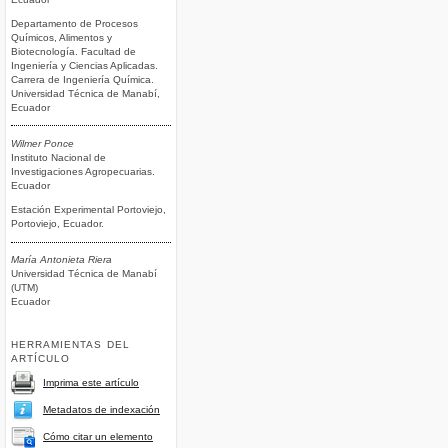
Departamento de Procesos
Químicos, Alimentos y
Biotecnología. Facultad de
Ingeniería y Ciencias Aplicadas.
Carrera de Ingeniería Química.
Universidad Técnica de Manabí,
Ecuador
Wilmer Ponce
Instituto Nacional de
Investigaciones Agropecuarias.
Ecuador
Estación Experimental Portoviejo,
Portoviejo, Ecuador.
María Antonieta Riera
Universidad Técnica de Manabí
(UTM)
Ecuador
HERRAMIENTAS DEL
ARTÍCULO
Imprima este artículo
Metadatos de indexación
Cómo citar un elemento