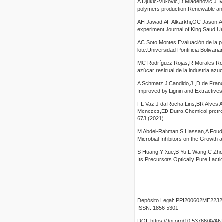
A Djukic-Vukovic,D Mladenovic,J Iva
polymers production,Renewable an
AH Jawad,AF Alkarkhi,OC Jason,AM 
experiment.Journal of King Saud U
AC Soto Montes.Evaluación de la p
lote.Universidad Pontificia Bolivar
MC Rodríguez Rojas,R Morales Rod
azúcar residual de la industria azu
A Schmatz,J Candido,J.,D de Franc
Improved by Lignin and Extractiv
FL Vaz,J da Rocha Lins,BR Alves A
Menezes,ED Dutra.Chemical pretrea
673 (2021).
M Abdel-Rahman,S Hassan,A Fouda,
Microbial Inhibitors on the Growth
S Huang,Y Xue,B Yu,L Wang,C Zhou,
Its Precursors Optically Pure Lact
Depósito Legal: PPI200602ME2232
ISSN: 1856-5301
DOI: https://doi.org/10.53766/AV