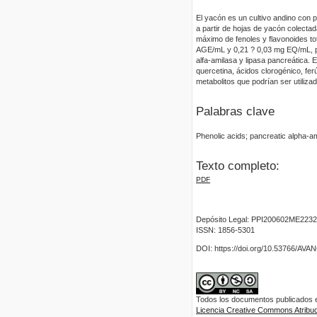
El yacón es un cultivo andino con 
a partir de hojas de yacón colecta
máximo de fenoles y flavonoides to
AGE/mL y 0,21 ? 0,03 mg EQ/mL, par
alfa-amilasa y lipasa pancreática.
quercetina, ácidos clorogénico, fer
metabolitos que podrían ser utiliza
Palabras clave
Phenolic acids; pancreatic alpha-am
Texto completo:
PDF
Depósito Legal: PPI200602ME2232
ISSN: 1856-5301
DOI: https://doi.org/10.53766/AV
Todos los documentos publicados en
Licencia Creative Commons Atribuci