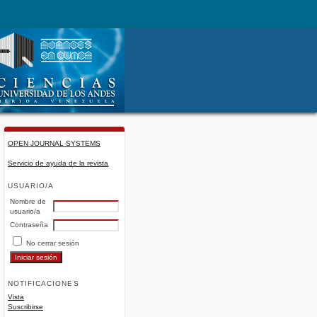
OPEN JOURNAL SYSTEMS
Servicio de ayuda de la revista
USUARIO/A
Nombre de
usuario/a
Contraseña
No cerrar sesión
NOTIFICACIONES
Vista
Suscribirse