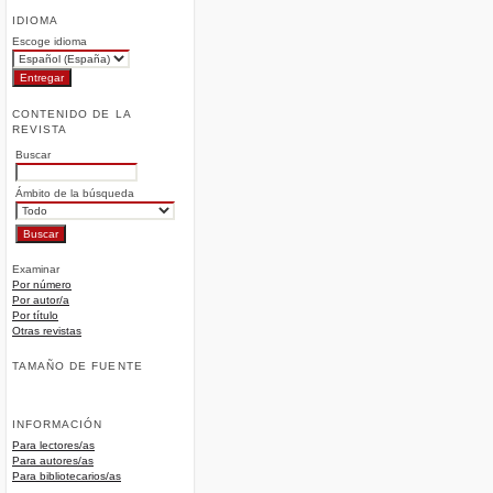
IDIOMA
Escoge idioma
CONTENIDO DE LA
REVISTA
Buscar
Ámbito de la búsqueda
Examinar
Por número
Por autor/a
Por título
Otras revistas
TAMAÑO DE FUENTE
INFORMACIÓN
Para lectores/as
Para autores/as
Para bibliotecarios/as