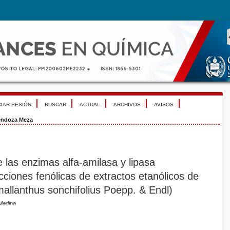
CIAR SESIÓN
BUSCAR
ACTUAL
ARCHIVOS
AVISOS
ndoza Meza
de las enzimas alfa-amilasa y lipasa
cciones fenólicas de extractos etanólicos de
allanthus sonchifolius Poepp. & Endl)
Medina