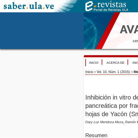
INICIO
ACERCA DE
INI
Inicio
>
Vol. 10, Núm. 1 (2015)
>
Me
Inhibición in vitro 
pancreática por fra
hojas de Yacón (Sm
Dary Luz Mendoza Meza, Ramón 
Resumen