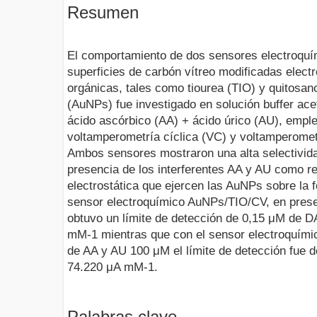
Resumen
El comportamiento de dos sensores electroquím
superficies de carbón vítreo modificadas elec
orgánicas, tales como tiourea (TIO) y quitosan
(AuNPs) fue investigado en solución buffer ac
ácido ascórbico (AA) + ácido úrico (AU), emple
voltamperometría cíclica (VC) y voltamperome
Ambos sensores mostraron una alta selectivida
presencia de los interferentes AA y AU como re
electrostática que ejercen las AuNPs sobre la 
sensor electroquímico AuNPs/TIO/CV, en pres
obtuvo un límite de detección de 0,15 μM de D
mM-1 mientras que con el sensor electroquím
de AA y AU 100 μM el límite de detección fue d
74.220 μA mM-1.
Palabras clave