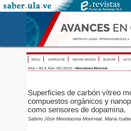
INICIO
ACERCA DE
INICIAR SESIÓN
BUSCAR
ACTU
Inicio
>
Vol. 8, Núm. 003 (2013)
>
Menolasina Monrreal
Superficies de carbón vítreo m
compuestos orgánicos y nanopa
como sensores de dopamina.
Sabino Jóse Menolasina Monrreal, Maria Isabel