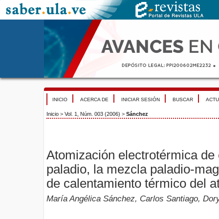
INICIO
ACERCA DE
INICIAR SESIÓN
BUSCAR
ACTU
Inicio
>
Vol. 1, Núm. 003 (2006)
>
Sánchez
Atomización electrotérmica de 
paladio, la mezcla paladio-mag
de calentamiento térmico del 
María Angélica Sánchez, Carlos Santiago, Dor