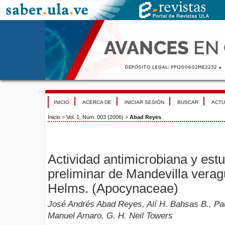
INICIO
ACERCA DE
INICIAR SESIÓN
BUSCAR
ACTU
Inicio
>
Vol. 1, Núm. 003 (2006)
>
Abad Reyes
Actividad antimicrobiana y estu
preliminar de Mandevilla vera
Helms. (Apocynaceae)
José Andrés Abad Reyes, Alí H. Bahsas B., P
Manuel Amaro, G. H. Neil Towers