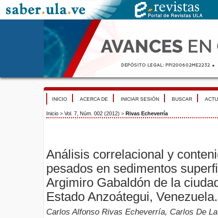
INICIO
ACERCA DE
INICIAR SESIÓN
BUSCAR
ACTU
Inicio
>
Vol. 7, Núm. 002 (2012)
>
Rivas Echeverría
Análisis correlacional y conten
pesados en sedimentos superfi
Argimiro Gabaldón de la ciuda
Estado Anzoátegui, Venezuela.
Carlos Alfonso Rivas Echeverría, Carlos De La