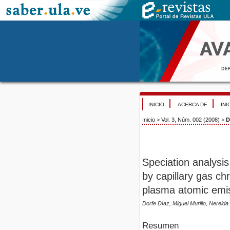
INICIO
ACERCA DE
INI
Inicio
>
Vol. 3, Núm. 002 (2008)
>
D
Speciation analysi
by capillary gas c
plasma atomic emis
Dorfe Díaz, Miguel Murillo, Nereida
Resumen