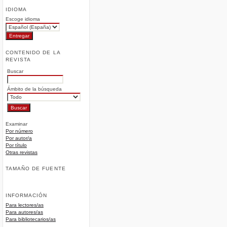
IDIOMA
Escoge idioma
CONTENIDO DE LA
REVISTA
Buscar
Ámbito de la búsqueda
Examinar
Por número
Por autor/a
Por título
Otras revistas
TAMAÑO DE FUENTE
INFORMACIÓN
Para lectores/as
Para autores/as
Para bibliotecarios/as