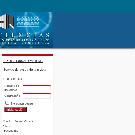
OPEN JOURNAL SYSTEMS
Servicio de ayuda de la revista
USUARIO/A
Nombre de
usuario/a
Contraseña
No cerrar sesión
NOTIFICACIONES
Vista
Suscribirse