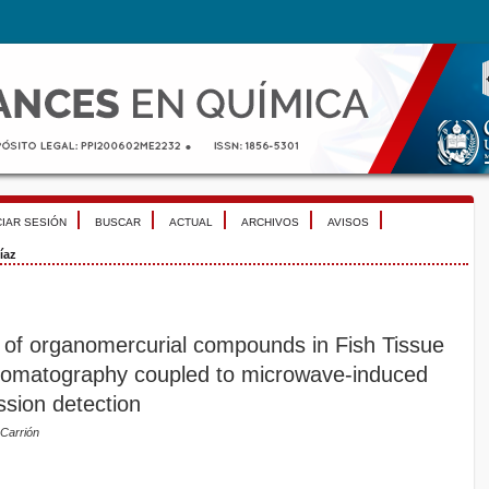
CIAR SESIÓN
BUSCAR
ACTUAL
ARCHIVOS
AVISOS
íaz
s of organomercurial compounds in Fish Tissue
hromatography coupled to microwave-induced
sion detection
 Carrión