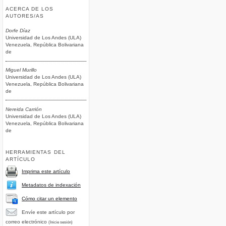
ACERCA DE LOS
AUTORES/AS
Dorfe Díaz
Universidad de Los Andes (ULA)
Venezuela, República Bolivariana
de
Miguel Murillo
Universidad de Los Andes (ULA)
Venezuela, República Bolivariana
de
Nereida Carrión
Universidad de Los Andes (ULA)
Venezuela, República Bolivariana
de
HERRAMIENTAS DEL
ARTÍCULO
Imprima este artículo
Metadatos de indexación
Cómo citar un elemento
Envíe este artículo por
correo electrónico
(Inicie sesión)