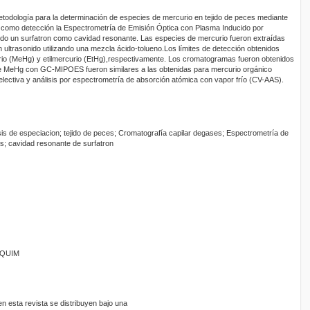
etodología para la determinación de especies de mercurio en tejido de peces mediante
 como detección la Espectrometría de Emisión Óptica con Plasma Inducido por
o un surfatron como cavidad resonante. Las especies de mercurio fueron extraídas
on ultrasonido utilizando una mezcla ácido-tolueno.Los límites de detección obtenidos
urio (MeHg) y etilmercurio (EtHg),respectivamente. Los cromatogramas fueron obtenidos
e MeHg con GC-MIPOES fueron similares a las obtenidas para mercurio orgánico
lectiva y análisis por espectrometría de absorción atómica con vapor frío (CV-AAS).
is de especiacion; tejido de peces; Cromatografía capilar degases; Espectrometría de
; cavidad resonante de surfatron
ANQUIM
 esta revista se distribuyen bajo una