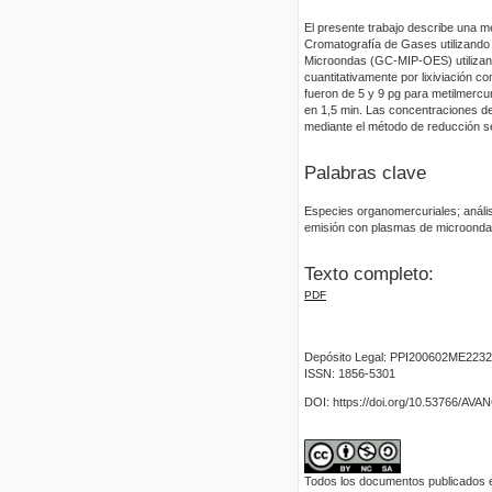
El presente trabajo describe una m
Cromatografía de Gases utilizando
Microondas (GC-MIP-OES) utilizand
cuantitativamente por lixiviación c
fueron de 5 y 9 pg para metilmerc
en 1,5 min. Las concentraciones d
mediante el método de reducción se
Palabras clave
Especies organomercuriales; anális
emisión con plasmas de microondas
Texto completo:
PDF
Depósito Legal: PPI200602ME2232
ISSN: 1856-5301
DOI: https://doi.org/10.53766/AV
Todos los documentos publicados en