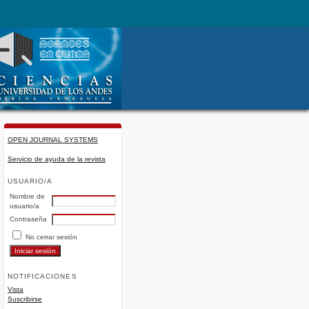
OPEN JOURNAL SYSTEMS
Servicio de ayuda de la revista
USUARIO/A
Nombre de
usuario/a
Contraseña
No cerrar sesión
NOTIFICACIONES
Vista
Suscribirse