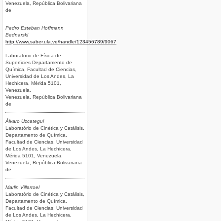
Venezuela, República Bolivariana
de
Pedro Esteban Hoffmann
Bednarski
http://www.saber.ula.ve/handle/123456789/9067
Laboratorio de Física de
Superficies Departamento de
Química, Facultad de Ciencias,
Universidad de Los Andes, La
Hechicera, Mérida 5101,
Venezuela.
Venezuela, República Bolivariana
de
Álvaro Uzcategui
Laboratório de Cinética y Catálisis,
Departamento de Química,
Facultad de Ciencias, Universidad
de Los Andes, La Hechicera,
Mérida 5101, Venezuela.
Venezuela, República Bolivariana
de
Marlin Villarroel
Laboratório de Cinética y Catálisis,
Departamento de Química,
Facultad de Ciencias, Universidad
de Los Andes, La Hechicera,