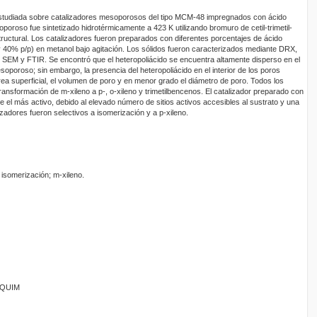
estudiada sobre catalizadores mesoporosos del tipo MCM-48 impregnados con ácido
oporoso fue sintetizado hidrotérmicamente a 423 K utilizando bromuro de cetil-trimetil-
ctural. Los catalizadores fueron preparados con diferentes porcentajes de ácido
 y 40% p/p) en metanol bajo agitación. Los sólidos fueron caracterizados mediante DRX,
SEM y FTIR. Se encontró que el heteropoliácido se encuentra altamente disperso en el
esoporoso; sin embargo, la presencia del heteropoliácido en el interior de los poros
rea superficial, el volumen de poro y en menor grado el diámetro de poro. Todos los
transformación de m-xileno a p-, o-xileno y trimetilbencenos. El catalizador preparado con
 el más activo, debido al elevado número de sitios activos accesibles al sustrato y una
izadores fueron selectivos a isomerización y a p-xileno.
isomerización; m-xileno.
ANQUIM