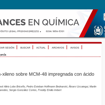
CIAR SESIÓN
BUSCAR
ACTUAL
ARCHIVOS
AVISOS
arcía
m-xileno sobre MCM-48 impregnada con ácido
sé Alirio Lobo Briceño, Pedro Esteban Hoffmann Bednarski, Álvaro Uzcategui, Marlin
o Paredes, Sergio González Cortes, Freddy Emilio Imbert