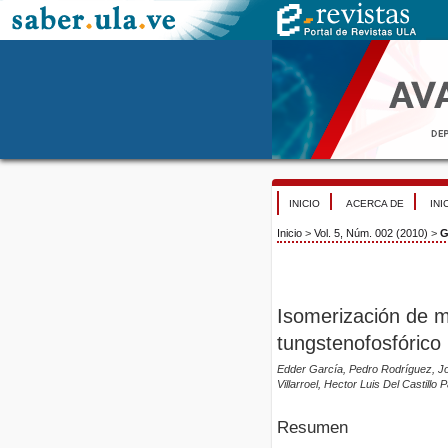
INICIO
ACERCA DE
INI
Inicio
>
Vol. 5, Núm. 002 (2010)
>
G
Isomerización de 
tungstenofosfórico
Edder García, Pedro Rodríguez, Jo
Villarroel, Hector Luis Del Castill
Resumen