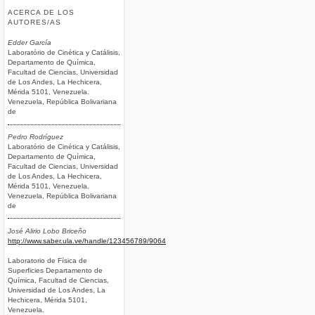
ACERCA DE LOS
AUTORES/AS
Edder García
Laboratório de Cinética y Catálisis,
Departamento de Química,
Facultad de Ciencias, Universidad
de Los Andes, La Hechicera,
Mérida 5101, Venezuela.
Venezuela, República Bolivariana
de
Pedro Rodríguez
Laboratório de Cinética y Catálisis,
Departamento de Química,
Facultad de Ciencias, Universidad
de Los Andes, La Hechicera,
Mérida 5101, Venezuela.
Venezuela, República Bolivariana
de
José Alirio Lobo Briceño
http://www.saber.ula.ve/handle/123456789/9064
Laboratorio de Física de
Superficies Departamento de
Química, Facultad de Ciencias,
Universidad de Los Andes, La
Hechicera, Mérida 5101,
Venezuela.