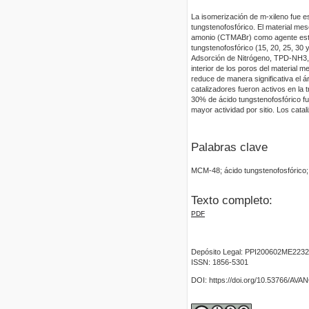
La isomerización de m-xileno fue 
tungstenofosfórico. El material mes
amonio (CTMABr) como agente estru
tungstenofosfórico (15, 20, 25, 30
Adsorción de Nitrógeno, TPD-NH3, 
interior de los poros del material m
reduce de manera significativa el á
catalizadores fueron activos en la 
30% de ácido tungstenofosfórico fue
mayor actividad por sitio. Los catal
Palabras clave
MCM-48; ácido tungstenofosfórico; 
Texto completo:
PDF
Depósito Legal: PPI200602ME2232
ISSN: 1856-5301
DOI: https://doi.org/10.53766/AV