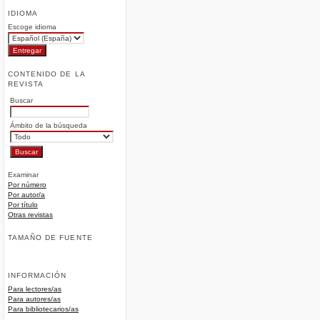
IDIOMA
Escoge idioma
CONTENIDO DE LA
REVISTA
Buscar
Ámbito de la búsqueda
Examinar
Por número
Por autor/a
Por título
Otras revistas
TAMAÑO DE FUENTE
INFORMACIÓN
Para lectores/as
Para autores/as
Para bibliotecarios/as